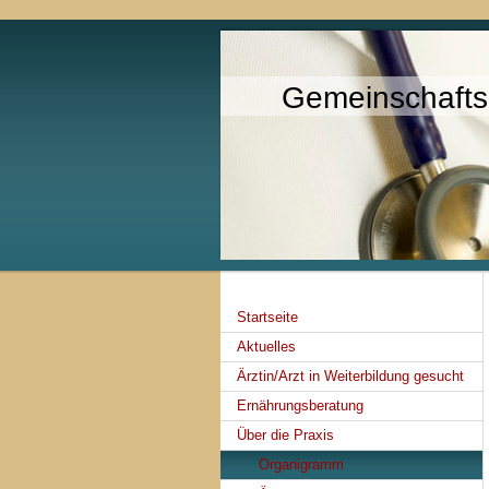
Gemeinschafts
Innere u
Notfal
Startseite
Aktuelles
Ärztin/Arzt in Weiterbildung gesucht
Ernährungsberatung
Über die Praxis
Organigramm