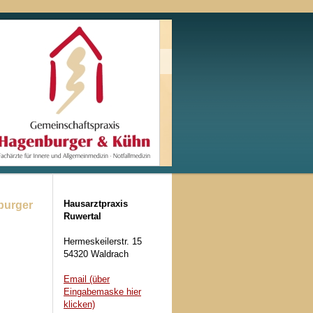
Hausarztpraxis
burger
Ruwertal
Hermeskeilerstr. 15
54320 Waldrach
Email (über
Eingabemaske hier
klicken)